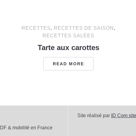
RECETTES
,
RECETTES DE SAISON
,
RECETTES SALÉES
Tarte aux carottes
READ MORE
Site réalisé par
ID Com site
DF & mobilité en France