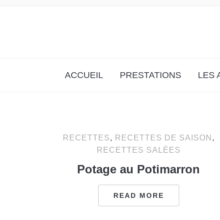
ATELIER & ANIMATION CULINAIRE
ACCUEIL
PRESTATIONS
LES 
RECETTES
,
RECETTES DE SAISON
,
RECETTES SALÉES
Potage au Potimarron
READ MORE